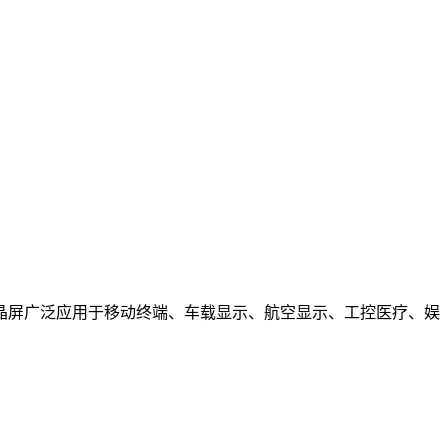
晶屏广泛应用于移动终端、车载显示、航空显示、工控医疗、娱